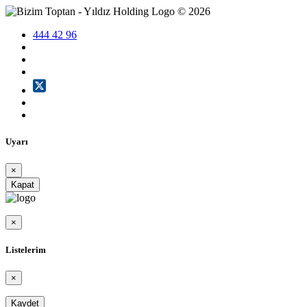
©
2026
444 42 96
Uyarı
×
Kapat
×
Listelerim
×
Kaydet