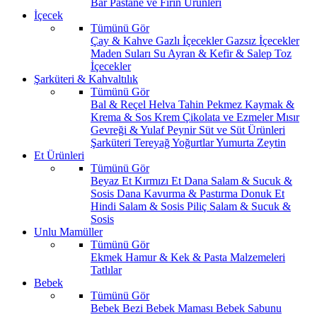
Bar
Pastane ve Fırın Ürünleri
İçecek
Tümünü Gör
Çay & Kahve
Gazlı İçecekler
Gazsız İçecekler
Maden Suları
Su
Ayran & Kefir & Salep
Toz
İçecekler
Şarküteri & Kahvaltılık
Tümünü Gör
Bal & Reçel
Helva Tahin Pekmez
Kaymak &
Krema & Sos
Krem Çikolata ve Ezmeler
Mısır
Gevreği & Yulaf
Peynir
Süt ve Süt Ürünleri
Şarküteri
Tereyağ
Yoğurtlar
Yumurta
Zeytin
Et Ürünleri
Tümünü Gör
Beyaz Et
Kırmızı Et
Dana Salam & Sucuk &
Sosis
Dana Kavurma & Pastırma
Donuk Et
Hindi Salam & Sosis
Piliç Salam & Sucuk &
Sosis
Unlu Mamüller
Tümünü Gör
Ekmek
Hamur & Kek & Pasta Malzemeleri
Tatlılar
Bebek
Tümünü Gör
Bebek Bezi
Bebek Maması
Bebek Sabunu