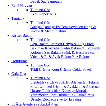
Bebek Saç Şampuanı
Evcil Hayvan
Tümünü Gör
Kedi
Köpek
Kuş
Temizlik
Tümünü Gör
Bulaşık
Çamaşır
Ev Temizleyicileri
Kağıt &
Peçete & Mendil
Sabun
Kişisel Bakım
Tümünü Gör
Ağız Bakım Ürünleri
Banyo & Duş
Erkek
Bakım & Kozmetik
Kadın Bakım & Kozmetik
Kolonya
Saç Bakım
Sağlık & Hasta Bakım
Vücut & El & Ayak Bakım
Yüz Bakım
Dondurma
Tümünü Gör
Tekli Ürünler
Kutu Ürünler
Çoklu Paket
Gıda Dışı
Tümünü Gör
Elektrikli ve Elektronik Ev Aletleri
Ev Tekstili
Fırsat Ürünleri
Giyim & Ayakkabı & Aksesuar
Haşare Öldürücüleri
Kırtasiye
Mutfak
Yardımcıları
Spot Ürünler
Tek Kullanımlık
Ürünler
Züccaciye ve Ev Eşyaları
Et ÃœrÃ¼nleri ve ÅarkÃ¼teri