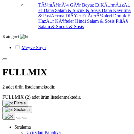
TÃ¼mÃ¼nÃ¼ GÃ¶r
Beyaz Et
KÄ±rmÄ±zÄ±
Et
Dana Salam & Sucuk & Sosis
Dana Kavurma
& PastÄ±rma
DiÄŸer Et ÃœrÃ¼nleri
Donuk Et
HazÄ±r KÃ¶fteler
Hindi Salam & Sosis
PiliÃ§
Salam & Sucuk & Sosis
Kategori
Meyve Suyu
FULLMIX
2
adet ürün listelenmektedir.
FULLMIX
(2)
adet ürün listelenmektedir.
Filtrele
Sıralama
Sıralama
Ucuzdan Pahalıya