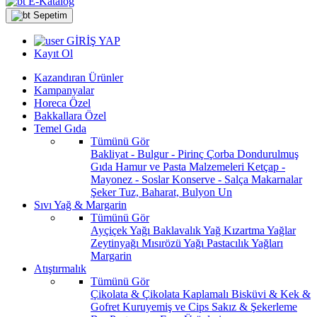
E-Katalog
Sepetim
GİRİŞ YAP
Kayıt Ol
Kazandıran Ürünler
Kampanyalar
Horeca Özel
Bakkallara Özel
Temel Gıda
Tümünü Gör
Bakliyat - Bulgur - Pirinç
Çorba
Dondurulmuş
Gıda
Hamur ve Pasta Malzemeleri
Ketçap -
Mayonez - Soslar
Konserve - Salça
Makarnalar
Şeker
Tuz, Baharat, Bulyon
Un
Sıvı Yağ & Margarin
Tümünü Gör
Ayçiçek Yağı
Baklavalık Yağ
Kızartma Yağlar
Zeytinyağı
Mısırözü Yağı
Pastacılık Yağları
Margarin
Atıştırmalık
Tümünü Gör
Çikolata & Çikolata Kaplamalı
Bisküvi & Kek &
Gofret
Kuruyemiş ve Cips
Sakız & Şekerleme