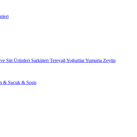
nleri
 ve Süt Ürünleri
Şarküteri
Tereyağ
Yoğurtlar
Yumurta
Zeytin
am & Sucuk & Sosis