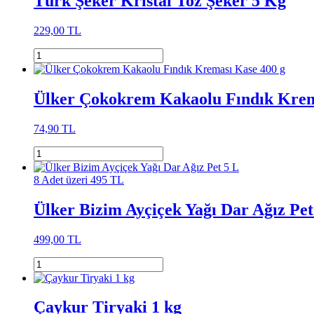
Türk Şeker Kristal Toz Şeker 5 Kg
229,00 TL
Ülker Çokokrem Kakaolu Fındık Krem
74,90 TL
8 Adet üzeri 495 TL
Ülker Bizim Ayçiçek Yağı Dar Ağız Pet
499,00 TL
Çaykur Tiryaki 1 kg