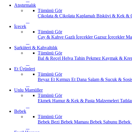
Atıştırmalık
Tümünü Gör
Çikolata & Çikolata Kaplamalı
Bisküvi & Kek & 
İçecek
Tümünü Gör
Çay & Kahve
Gazlı İçecekler
Gazsız İçecekler
Ma
Şarküteri & Kahvaltılık
Tümünü Gör
Bal & Reçel
Helva Tahin Pekmez
Kaymak & Kre
Et Ürünleri
Tümünü Gör
Beyaz Et
Kırmızı Et
Dana Salam & Sucuk & Sosi
Unlu Mamüller
Tümünü Gör
Ekmek
Hamur & Kek & Pasta Malzemeleri
Tatlıla
Bebek
Tümünü Gör
Bebek Bezi
Bebek Maması
Bebek Sabunu
Bebek 