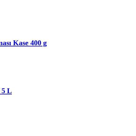
ası Kase 400 g
 5 L