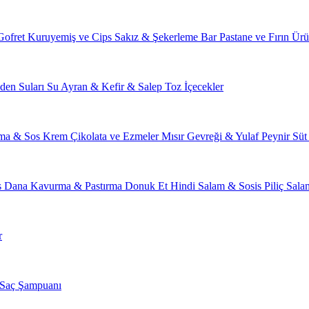
Gofret
Kuruyemiş ve Cips
Sakız & Şekerleme
Bar
Pastane ve Fırın Ürü
den Suları
Su
Ayran & Kefir & Salep
Toz İçecekler
ma & Sos
Krem Çikolata ve Ezmeler
Mısır Gevreği & Yulaf
Peynir
Süt
s
Dana Kavurma & Pastırma
Donuk Et
Hindi Salam & Sosis
Piliç Sal
r
Saç Şampuanı