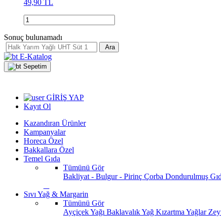
49,90 TL
Sonuç bulunamadı
Ara
E-Katalog
Sepetim
GİRİŞ YAP
Kayıt Ol
Kazandıran Ürünler
Kampanyalar
Horeca Özel
Bakkallara Özel
Temel Gıda
Tümünü Gör
Bakliyat - Bulgur - Pirinç
Çorba
Dondurulmuş Gı
Sıvı Yağ & Margarin
Tümünü Gör
Ayçiçek Yağı
Baklavalık Yağ
Kızartma Yağlar
Zey