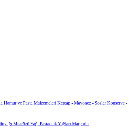
da
Hamur ve Pasta Malzemeleri
Ketçap - Mayonez - Soslar
Konserve -
tinyağı
Mısırözü Yağı
Pastacılık Yağları
Margarin