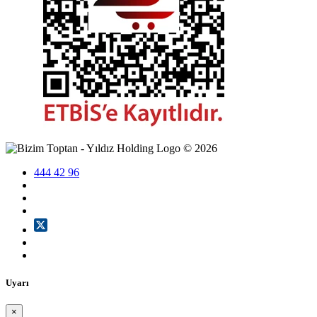
©
2026
444 42 96
Uyarı
×