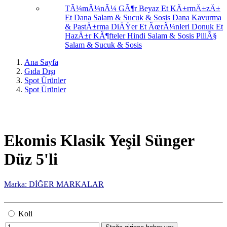
TÃ¼mÃ¼nÃ¼ GÃ¶r
Beyaz Et
KÄ±rmÄ±zÄ±
Et
Dana Salam & Sucuk & Sosis
Dana Kavurma
& PastÄ±rma
DiÄŸer Et ÃœrÃ¼nleri
Donuk Et
HazÄ±r KÃ¶fteler
Hindi Salam & Sosis
PiliÃ§
Salam & Sucuk & Sosis
Ana Sayfa
Gıda Dışı
Spot Ürünler
Spot Ürünler
Ekomis Klasik Yeşil Sünger
Düz 5'li
Marka: DİĞER MARKALAR
Koli