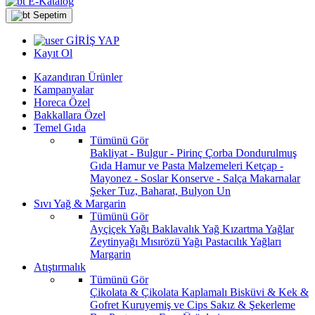
E-Katalog
Sepetim
GİRİŞ YAP
Kayıt Ol
Kazandıran Ürünler
Kampanyalar
Horeca Özel
Bakkallara Özel
Temel Gıda
Tümünü Gör
Bakliyat - Bulgur - Pirinç
Çorba
Dondurulmuş
Gıda
Hamur ve Pasta Malzemeleri
Ketçap -
Mayonez - Soslar
Konserve - Salça
Makarnalar
Şeker
Tuz, Baharat, Bulyon
Un
Sıvı Yağ & Margarin
Tümünü Gör
Ayçiçek Yağı
Baklavalık Yağ
Kızartma Yağlar
Zeytinyağı
Mısırözü Yağı
Pastacılık Yağları
Margarin
Atıştırmalık
Tümünü Gör
Çikolata & Çikolata Kaplamalı
Bisküvi & Kek &
Gofret
Kuruyemiş ve Cips
Sakız & Şekerleme