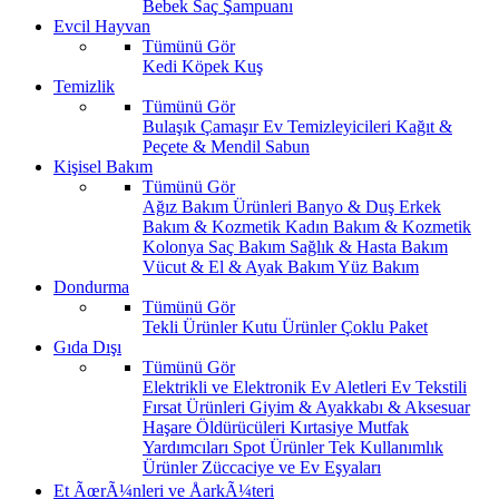
Bebek Saç Şampuanı
Evcil Hayvan
Tümünü Gör
Kedi
Köpek
Kuş
Temizlik
Tümünü Gör
Bulaşık
Çamaşır
Ev Temizleyicileri
Kağıt &
Peçete & Mendil
Sabun
Kişisel Bakım
Tümünü Gör
Ağız Bakım Ürünleri
Banyo & Duş
Erkek
Bakım & Kozmetik
Kadın Bakım & Kozmetik
Kolonya
Saç Bakım
Sağlık & Hasta Bakım
Vücut & El & Ayak Bakım
Yüz Bakım
Dondurma
Tümünü Gör
Tekli Ürünler
Kutu Ürünler
Çoklu Paket
Gıda Dışı
Tümünü Gör
Elektrikli ve Elektronik Ev Aletleri
Ev Tekstili
Fırsat Ürünleri
Giyim & Ayakkabı & Aksesuar
Haşare Öldürücüleri
Kırtasiye
Mutfak
Yardımcıları
Spot Ürünler
Tek Kullanımlık
Ürünler
Züccaciye ve Ev Eşyaları
Et ÃœrÃ¼nleri ve ÅarkÃ¼teri