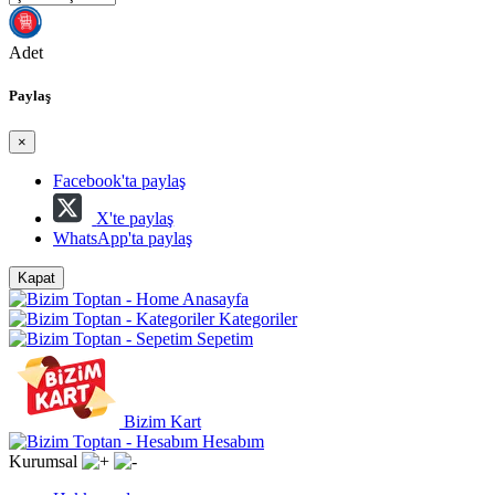
Adet
Paylaş
×
Facebook'ta paylaş
X'te paylaş
WhatsApp'ta paylaş
Kapat
Anasayfa
Kategoriler
Sepetim
Bizim Kart
Hesabım
Kurumsal