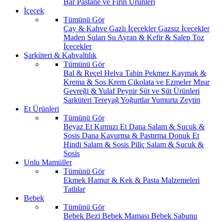
Bar
Pastane ve Fırın Ürünleri
İçecek
Tümünü Gör
Çay & Kahve
Gazlı İçecekler
Gazsız İçecekler
Maden Suları
Su
Ayran & Kefir & Salep
Toz
İçecekler
Şarküteri & Kahvaltılık
Tümünü Gör
Bal & Reçel
Helva Tahin Pekmez
Kaymak &
Krema & Sos
Krem Çikolata ve Ezmeler
Mısır
Gevreği & Yulaf
Peynir
Süt ve Süt Ürünleri
Şarküteri
Tereyağ
Yoğurtlar
Yumurta
Zeytin
Et Ürünleri
Tümünü Gör
Beyaz Et
Kırmızı Et
Dana Salam & Sucuk &
Sosis
Dana Kavurma & Pastırma
Donuk Et
Hindi Salam & Sosis
Piliç Salam & Sucuk &
Sosis
Unlu Mamüller
Tümünü Gör
Ekmek
Hamur & Kek & Pasta Malzemeleri
Tatlılar
Bebek
Tümünü Gör
Bebek Bezi
Bebek Maması
Bebek Sabunu