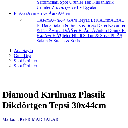
Yardımcıları
Spot Ürünler
Tek Kullanımlık
Ürünler
Züccaciye ve Ev Eşyaları
Et ÃœrÃ¼nleri ve ÅarkÃ¼teri
TÃ¼mÃ¼nÃ¼ GÃ¶r
Beyaz Et
KÄ±rmÄ±zÄ±
Et
Dana Salam & Sucuk & Sosis
Dana Kavurma
& PastÄ±rma
DiÄŸer Et ÃœrÃ¼nleri
Donuk Et
HazÄ±r KÃ¶fteler
Hindi Salam & Sosis
PiliÃ§
Salam & Sucuk & Sosis
Ana Sayfa
Gıda Dışı
Spot Ürünler
Spot Ürünler
Diamond Kırılmaz Plastik
Dikdörtgen Tepsi 30x44cm
Marka: DİĞER MARKALAR