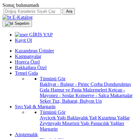
Sonuç bulunamadı
Ara
E-Katalog
Sepetim
GİRİŞ YAP
Kayıt Ol
Kazandıran Ürünler
Kampanyalar
Horeca Özel
Bakkallara Özel
Temel Gıda
Tümünü Gör
Bakliyat - Bulgur - Pirinç
Çorba
Dondurulmuş
Gıda
Hamur ve Pasta Malzemeleri
Ketçap -
Mayonez - Soslar
Konserve - Salça
Makarnalar
Şeker
Tuz, Baharat, Bulyon
Un
Sıvı Yağ & Margarin
Tümünü Gör
Ayçiçek Yağı
Baklavalık Yağ
Kızartma Yağlar
Zeytinyağı
Mısırözü Yağı
Pastacılık Yağları
Margarin
Atıştırmalık