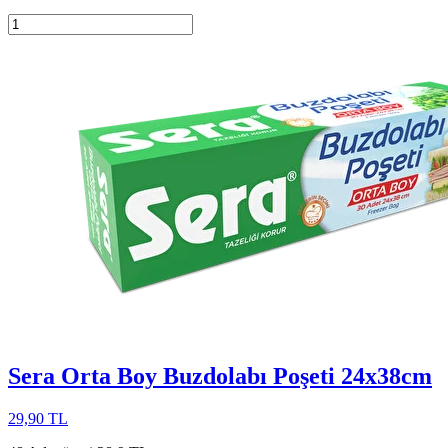
Sera Orta Boy Buzdolabı Poşeti 24x38cm
29,90 TL