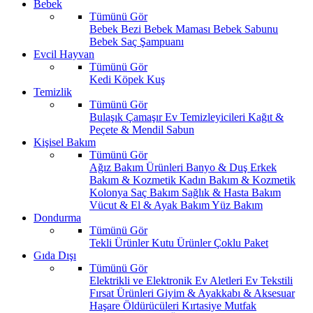
Bebek
Tümünü Gör
Bebek Bezi
Bebek Maması
Bebek Sabunu
Bebek Saç Şampuanı
Evcil Hayvan
Tümünü Gör
Kedi
Köpek
Kuş
Temizlik
Tümünü Gör
Bulaşık
Çamaşır
Ev Temizleyicileri
Kağıt &
Peçete & Mendil
Sabun
Kişisel Bakım
Tümünü Gör
Ağız Bakım Ürünleri
Banyo & Duş
Erkek
Bakım & Kozmetik
Kadın Bakım & Kozmetik
Kolonya
Saç Bakım
Sağlık & Hasta Bakım
Vücut & El & Ayak Bakım
Yüz Bakım
Dondurma
Tümünü Gör
Tekli Ürünler
Kutu Ürünler
Çoklu Paket
Gıda Dışı
Tümünü Gör
Elektrikli ve Elektronik Ev Aletleri
Ev Tekstili
Fırsat Ürünleri
Giyim & Ayakkabı & Aksesuar
Haşare Öldürücüleri
Kırtasiye
Mutfak