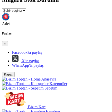
Adet
Paylaş
×
Facebook'ta paylaş
X'te paylaş
WhatsApp'ta paylaş
Kapat
Anasayfa
Kategoriler
Sepetim
Bizim Kart
Hesabım