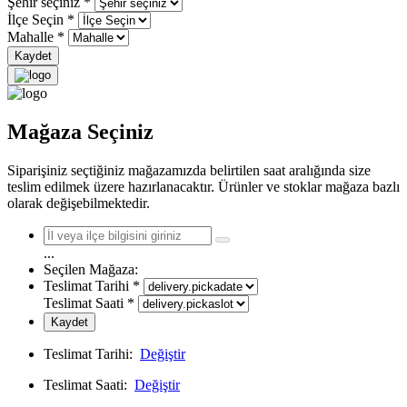
Şehir seçiniz
*
İlçe Seçin
*
Mahalle
*
Kaydet
Mağaza Seçiniz
Siparişiniz seçtiğiniz mağazamızda belirtilen saat aralığında size
teslim edilmek üzere hazırlanacaktır. Ürünler ve stoklar mağaza bazlı
olarak değişebilmektedir.
...
Seçilen Mağaza:
Teslimat Tarihi
*
Teslimat Saati
*
Kaydet
Teslimat Tarihi:
Değiştir
Teslimat Saati:
Değiştir