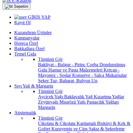
E-Katalog
Sepetim
GİRİŞ YAP
Kayıt Ol
Kazandıran Ürünler
Kampanyalar
Horeca Özel
Bakkallara Özel
Temel Gıda
Tümünü Gör
Bakliyat - Bulgur - Pirinç
Çorba
Dondurulmuş
Gıda
Hamur ve Pasta Malzemeleri
Ketçap -
Mayonez - Soslar
Konserve - Salça
Makarnalar
Şeker
Tuz, Baharat, Bulyon
Un
Sıvı Yağ & Margarin
Tümünü Gör
Ayçiçek Yağı
Baklavalık Yağ
Kızartma Yağlar
Zeytinyağı
Mısırözü Yağı
Pastacılık Yağları
Margarin
Atıştırmalık
Tümünü Gör
Çikolata & Çikolata Kaplamalı
Bisküvi & Kek &
Gofret
Kuruyemiş ve Cips
Sakız & Şekerleme