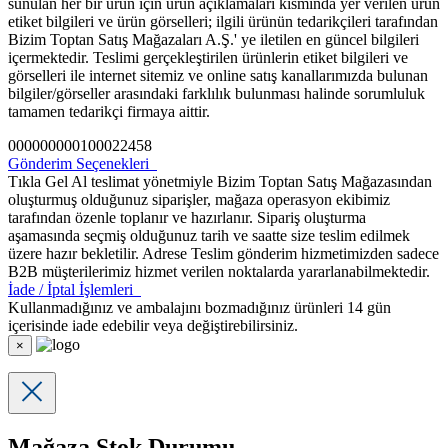
sunulan her bir ürün için ürün açıklamaları kısmında yer verilen ürün
etiket bilgileri ve ürün görselleri; ilgili ürünün tedarikçileri tarafından
Bizim Toptan Satış Mağazaları A.Ş.' ye iletilen en güncel bilgileri
içermektedir. Teslimi gerçekleştirilen ürünlerin etiket bilgileri ve
görselleri ile internet sitemiz ve online satış kanallarımızda bulunan
bilgiler/görseller arasındaki farklılık bulunması halinde sorumluluk
tamamen tedarikçi firmaya aittir.
000000000100022458
Gönderim Seçenekleri
Tıkla Gel Al teslimat yönetmiyle Bizim Toptan Satış Mağazasından
oluşturmuş olduğunuz siparişler, mağaza operasyon ekibimiz
tarafından özenle toplanır ve hazırlanır. Sipariş oluşturma
aşamasında seçmiş olduğunuz tarih ve saatte size teslim edilmek
üzere hazır bekletilir. Adrese Teslim gönderim hizmetimizden sadece
B2B müşterilerimiz hizmet verilen noktalarda yararlanabilmektedir.
İade / İptal İşlemleri
Kullanmadığınız ve ambalajını bozmadığınız ürünleri 14 gün
içerisinde iade edebilir veya değiştirebilirsiniz.
×
Mağaza Stok Durumu