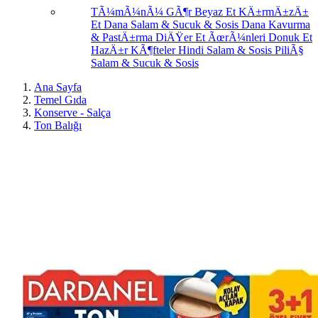
TÃ¼mÃ¼nÃ¼ GÃ¶r
Beyaz Et
KÄ±rmÄ±zÄ±
Et
Dana Salam & Sucuk & Sosis
Dana Kavurma
& PastÄ±rma
DiÄŸer Et ÃœrÃ¼nleri
Donuk Et
HazÄ±r KÃ¶fteler
Hindi Salam & Sosis
PiliÃ§
Salam & Sucuk & Sosis
Ana Sayfa
Temel Gıda
Konserve - Salça
Ton Balığı