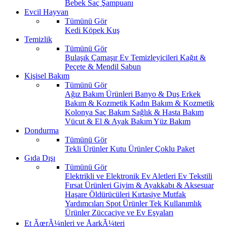
Bebek Saç Şampuanı
Evcil Hayvan
Tümünü Gör
Kedi
Köpek
Kuş
Temizlik
Tümünü Gör
Bulaşık
Çamaşır
Ev Temizleyicileri
Kağıt &
Peçete & Mendil
Sabun
Kişisel Bakım
Tümünü Gör
Ağız Bakım Ürünleri
Banyo & Duş
Erkek
Bakım & Kozmetik
Kadın Bakım & Kozmetik
Kolonya
Saç Bakım
Sağlık & Hasta Bakım
Vücut & El & Ayak Bakım
Yüz Bakım
Dondurma
Tümünü Gör
Tekli Ürünler
Kutu Ürünler
Çoklu Paket
Gıda Dışı
Tümünü Gör
Elektrikli ve Elektronik Ev Aletleri
Ev Tekstili
Fırsat Ürünleri
Giyim & Ayakkabı & Aksesuar
Haşare Öldürücüleri
Kırtasiye
Mutfak
Yardımcıları
Spot Ürünler
Tek Kullanımlık
Ürünler
Züccaciye ve Ev Eşyaları
Et ÃœrÃ¼nleri ve ÅarkÃ¼teri