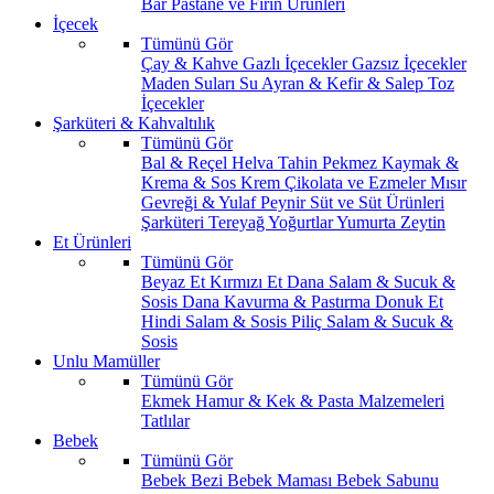
Bar
Pastane ve Fırın Ürünleri
İçecek
Tümünü Gör
Çay & Kahve
Gazlı İçecekler
Gazsız İçecekler
Maden Suları
Su
Ayran & Kefir & Salep
Toz
İçecekler
Şarküteri & Kahvaltılık
Tümünü Gör
Bal & Reçel
Helva Tahin Pekmez
Kaymak &
Krema & Sos
Krem Çikolata ve Ezmeler
Mısır
Gevreği & Yulaf
Peynir
Süt ve Süt Ürünleri
Şarküteri
Tereyağ
Yoğurtlar
Yumurta
Zeytin
Et Ürünleri
Tümünü Gör
Beyaz Et
Kırmızı Et
Dana Salam & Sucuk &
Sosis
Dana Kavurma & Pastırma
Donuk Et
Hindi Salam & Sosis
Piliç Salam & Sucuk &
Sosis
Unlu Mamüller
Tümünü Gör
Ekmek
Hamur & Kek & Pasta Malzemeleri
Tatlılar
Bebek
Tümünü Gör
Bebek Bezi
Bebek Maması
Bebek Sabunu