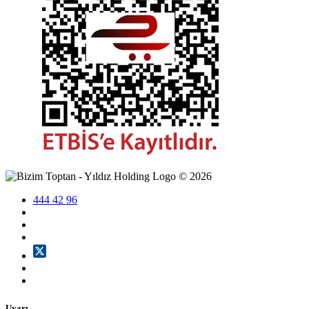
©
2026
444 42 96
Uyarı