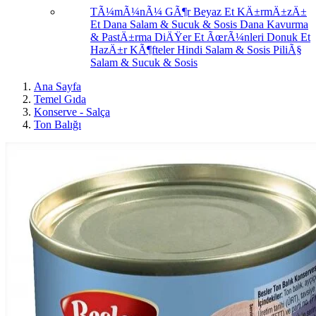
TÃ¼mÃ¼nÃ¼ GÃ¶r
Beyaz Et
KÄ±rmÄ±zÄ±
Et
Dana Salam & Sucuk & Sosis
Dana Kavurma
& PastÄ±rma
DiÄŸer Et ÃœrÃ¼nleri
Donuk Et
HazÄ±r KÃ¶fteler
Hindi Salam & Sosis
PiliÃ§
Salam & Sucuk & Sosis
Ana Sayfa
Temel Gıda
Konserve - Salça
Ton Balığı