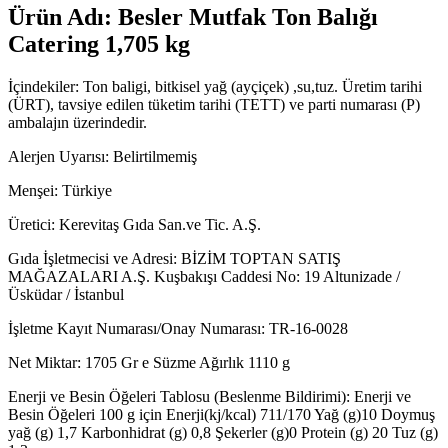
Ürün Adı: Besler Mutfak Ton Balığı
Catering 1,705 kg
İçindekiler: Ton baligi, bitkisel yağ (ayçiçek) ,su,tuz. Üretim tarihi
(ÜRT), tavsiye edilen tüketim tarihi (TETT) ve parti numarası (P)
ambalajın üzerindedir.
Alerjen Uyarısı: Belirtilmemiş
Menşei: Türkiye
Üretici: Kerevitaş Gıda San.ve Tic. A.Ş.
Gıda İşletmecisi ve Adresi: BİZİM TOPTAN SATIŞ
MAĞAZALARI A.Ş. Kuşbakışı Caddesi No: 19 Altunizade /
Üsküdar / İstanbul
İşletme Kayıt Numarası/Onay Numarası: TR-16-0028
Net Miktar: 1705 Gr e Süzme Ağırlık 1110 g
Enerji ve Besin Öğeleri Tablosu (Beslenme Bildirimi): Enerji ve
Besin Öğeleri 100 g için Enerji(kj/kcal) 711/170 Yağ (g)10 Doymuş
yağ (g) 1,7 Karbonhidrat (g) 0,8 Şekerler (g)0 Protein (g) 20 Tuz (g)