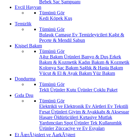
Bebek Saç Şampuanı
Evcil Hayvan
Tümünü Gör
Kedi
Köpek
Kuş
Temizlik
Tümünü Gör
Bulaşık
Çamaşır
Ev Temizleyicileri
Kağıt &
Peçete & Mendil
Sabun
Kişisel Bakım
Tümünü Gör
Ağız Bakım Ürünleri
Banyo & Duş
Erkek
Bakım & Kozmetik
Kadın Bakım & Kozmetik
Kolonya
Saç Bakım
Sağlık & Hasta Bakım
Vücut & El & Ayak Bakım
Yüz Bakım
Dondurma
Tümünü Gör
Tekli Ürünler
Kutu Ürünler
Çoklu Paket
Gıda Dışı
Tümünü Gör
Elektrikli ve Elektronik Ev Aletleri
Ev Tekstili
Fırsat Ürünleri
Giyim & Ayakkabı & Aksesuar
Haşare Öldürücüleri
Kırtasiye
Mutfak
Yardımcıları
Spot Ürünler
Tek Kullanımlık
Ürünler
Züccaciye ve Ev Eşyaları
Et ÃœrÃ¼nleri ve ÅarkÃ¼teri