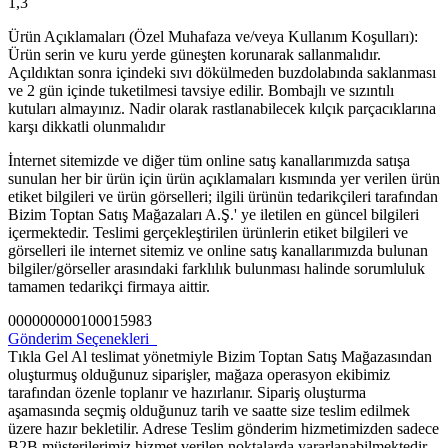
1,3
Ürün Açıklamaları (Özel Muhafaza ve/veya Kullanım Koşulları):
Ürün serin ve kuru yerde güneşten korunarak sallanmalıdır.
Açıldıktan sonra içindeki sıvı dökülmeden buzdolabında saklanması
ve 2 gün içinde tuketilmesi tavsiye edilir. Bombajlı ve sızıntılı
kutuları almayınız. Nadir olarak rastlanabilecek kılçık parçacıklarına
karşı dikkatli olunmalıdır
İnternet sitemizde ve diğer tüm online satış kanallarımızda satışa
sunulan her bir ürün için ürün açıklamaları kısmında yer verilen ürün
etiket bilgileri ve ürün görselleri; ilgili ürünün tedarikçileri tarafından
Bizim Toptan Satış Mağazaları A.Ş.' ye iletilen en güncel bilgileri
içermektedir. Teslimi gerçekleştirilen ürünlerin etiket bilgileri ve
görselleri ile internet sitemiz ve online satış kanallarımızda bulunan
bilgiler/görseller arasındaki farklılık bulunması halinde sorumluluk
tamamen tedarikçi firmaya aittir.
000000000100015983
Gönderim Seçenekleri
Tıkla Gel Al teslimat yönetmiyle Bizim Toptan Satış Mağazasından
oluşturmuş olduğunuz siparişler, mağaza operasyon ekibimiz
tarafından özenle toplanır ve hazırlanır. Sipariş oluşturma
aşamasında seçmiş olduğunuz tarih ve saatte size teslim edilmek
üzere hazır bekletilir. Adrese Teslim gönderim hizmetimizden sadece
B2B müşterilerimiz hizmet verilen noktalarda yararlanabilmektedir.