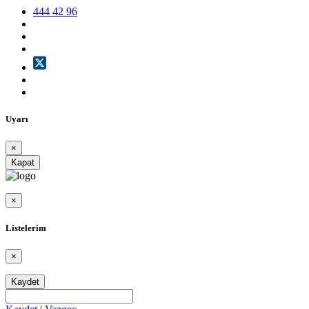
444 42 96
Uyarı
×
Kapat
×
Listelerim
×
Kaydet