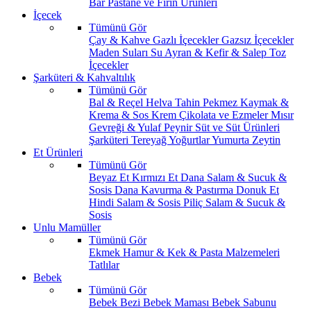
Bar
Pastane ve Fırın Ürünleri
İçecek
Tümünü Gör
Çay & Kahve
Gazlı İçecekler
Gazsız İçecekler
Maden Suları
Su
Ayran & Kefir & Salep
Toz
İçecekler
Şarküteri & Kahvaltılık
Tümünü Gör
Bal & Reçel
Helva Tahin Pekmez
Kaymak &
Krema & Sos
Krem Çikolata ve Ezmeler
Mısır
Gevreği & Yulaf
Peynir
Süt ve Süt Ürünleri
Şarküteri
Tereyağ
Yoğurtlar
Yumurta
Zeytin
Et Ürünleri
Tümünü Gör
Beyaz Et
Kırmızı Et
Dana Salam & Sucuk &
Sosis
Dana Kavurma & Pastırma
Donuk Et
Hindi Salam & Sosis
Piliç Salam & Sucuk &
Sosis
Unlu Mamüller
Tümünü Gör
Ekmek
Hamur & Kek & Pasta Malzemeleri
Tatlılar
Bebek
Tümünü Gör
Bebek Bezi
Bebek Maması
Bebek Sabunu