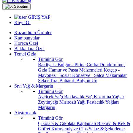
E-Katalog
Sepetim
GİRİŞ YAP
Kayıt Ol
Kazandıran Ürünler
Kampanyalar
Horeca Özel
Bakkallara Özel
Temel Gıda
Tümünü Gör
Bakliyat - Bulgur - Pirinç
Çorba
Dondurulmuş
Gıda
Hamur ve Pasta Malzemeleri
Ketçap -
Mayonez - Soslar
Konserve - Salça
Makarnalar
Şeker
Tuz, Baharat, Bulyon
Un
Sıvı Yağ & Margarin
Tümünü Gör
Ayçiçek Yağı
Baklavalık Yağ
Kızartma Yağlar
Zeytinyağı
Mısırözü Yağı
Pastacılık Yağları
Margarin
Atıştırmalık
Tümünü Gör
Çikolata & Çikolata Kaplamalı
Bisküvi & Kek &
Gofret
Kuruyemiş ve Cips
Sakız & Şekerleme