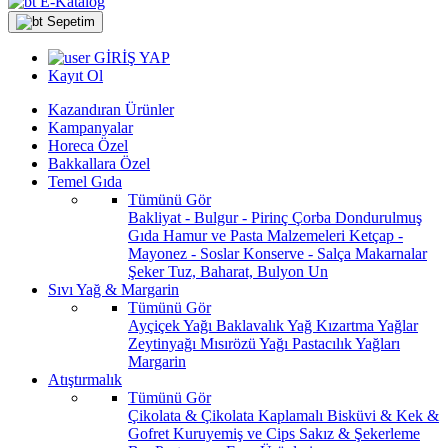
E-Katalog
Sepetim
GİRİŞ YAP
Kayıt Ol
Kazandıran Ürünler
Kampanyalar
Horeca Özel
Bakkallara Özel
Temel Gıda
Tümünü Gör
Bakliyat - Bulgur - Pirinç
Çorba
Dondurulmuş
Gıda
Hamur ve Pasta Malzemeleri
Ketçap -
Mayonez - Soslar
Konserve - Salça
Makarnalar
Şeker
Tuz, Baharat, Bulyon
Un
Sıvı Yağ & Margarin
Tümünü Gör
Ayçiçek Yağı
Baklavalık Yağ
Kızartma Yağlar
Zeytinyağı
Mısırözü Yağı
Pastacılık Yağları
Margarin
Atıştırmalık
Tümünü Gör
Çikolata & Çikolata Kaplamalı
Bisküvi & Kek &
Gofret
Kuruyemiş ve Cips
Sakız & Şekerleme