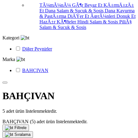
TÃ¼mÃ¼nÃ¼ GÃ¶r
Beyaz Et
KÄ±rmÄ±zÄ±
Et
Dana Salam & Sucuk & Sosis
Dana Kavurma
& PastÄ±rma
DiÄŸer Et ÃœrÃ¼nleri
Donuk Et
HazÄ±r KÃ¶fteler
Hindi Salam & Sosis
PiliÃ§
Salam & Sucuk & Sosis
Kategori
Diğer Peynirler
Marka
BAHÇIVAN
BAHÇIVAN
5
adet ürün listelenmektedir.
BAHÇIVAN
(5)
adet ürün listelenmektedir.
Filtrele
Sıralama