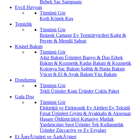
Bebek Saç Şampuanı
Evcil Hayvan
Tümünü Gör
Kedi
Köpek
Kuş
Temizlik
Tümünü Gör
Bulaşık
Çamaşır
Ev Temizleyicileri
Kağıt &
Peçete & Mendil
Sabun
Kişisel Bakım
Tümünü Gör
Ağız Bakım Ürünleri
Banyo & Duş
Erkek
Bakım & Kozmetik
Kadın Bakım & Kozmetik
Kolonya
Saç Bakım
Sağlık & Hasta Bakım
Vücut & El & Ayak Bakım
Yüz Bakım
Dondurma
Tümünü Gör
Tekli Ürünler
Kutu Ürünler
Çoklu Paket
Gıda Dışı
Tümünü Gör
Elektrikli ve Elektronik Ev Aletleri
Ev Tekstili
Fırsat Ürünleri
Giyim & Ayakkabı & Aksesuar
Haşare Öldürücüleri
Kırtasiye
Mutfak
Yardımcıları
Spot Ürünler
Tek Kullanımlık
Ürünler
Züccaciye ve Ev Eşyaları
Et ÃœrÃ¼nleri ve ÅarkÃ¼teri