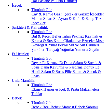
Bar
Pastane ve Fırın Ürünleri
İçecek
Tümünü Gör
Çay & Kahve
Gazlı İçecekler
Gazsız İçecekler
Maden Suları
Su
Ayran & Kefir & Salep
Toz
İçecekler
Şarküteri & Kahvaltılık
Tümünü Gör
Bal & Reçel
Helva Tahin Pekmez
Kaymak &
Krema & Sos
Krem Çikolata ve Ezmeler
Mısır
Gevreği & Yulaf
Peynir
Süt ve Süt Ürünleri
Şarküteri
Tereyağ
Yoğurtlar
Yumurta
Zeytin
Et Ürünleri
Tümünü Gör
Beyaz Et
Kırmızı Et
Dana Salam & Sucuk &
Sosis
Dana Kavurma & Pastırma
Donuk Et
Hindi Salam & Sosis
Piliç Salam & Sucuk &
Sosis
Unlu Mamüller
Tümünü Gör
Ekmek
Hamur & Kek & Pasta Malzemeleri
Tatlılar
Bebek
Tümünü Gör
Bebek Bezi
Bebek Maması
Bebek Sabunu