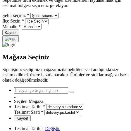
Sepetinize ürün eklemek ve diğer özelliklerden faydalanmak için
teslimat bölgesi seçmeniz gerekiyor.
Şehir seçiniz
*
İlçe Seçin
*
Mahalle
*
Kaydet
Mağaza Seçiniz
Siparişiniz seçtiğiniz mağazamızda belirtilen saat aralığında size
teslim edilmek üzere hazırlanacaktır. Ürünler ve stoklar mağaza bazlı
olarak değişebilmektedir.
...
Seçilen Mağaza:
Teslimat Tarihi
*
Teslimat Saati
*
Kaydet
Teslimat Tarihi:
Değiştir