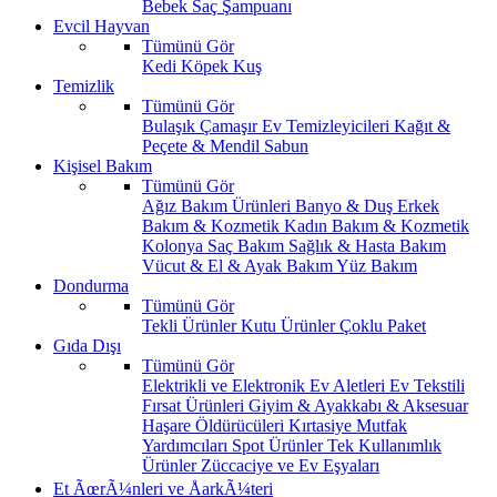
Bebek Saç Şampuanı
Evcil Hayvan
Tümünü Gör
Kedi
Köpek
Kuş
Temizlik
Tümünü Gör
Bulaşık
Çamaşır
Ev Temizleyicileri
Kağıt &
Peçete & Mendil
Sabun
Kişisel Bakım
Tümünü Gör
Ağız Bakım Ürünleri
Banyo & Duş
Erkek
Bakım & Kozmetik
Kadın Bakım & Kozmetik
Kolonya
Saç Bakım
Sağlık & Hasta Bakım
Vücut & El & Ayak Bakım
Yüz Bakım
Dondurma
Tümünü Gör
Tekli Ürünler
Kutu Ürünler
Çoklu Paket
Gıda Dışı
Tümünü Gör
Elektrikli ve Elektronik Ev Aletleri
Ev Tekstili
Fırsat Ürünleri
Giyim & Ayakkabı & Aksesuar
Haşare Öldürücüleri
Kırtasiye
Mutfak
Yardımcıları
Spot Ürünler
Tek Kullanımlık
Ürünler
Züccaciye ve Ev Eşyaları
Et ÃœrÃ¼nleri ve ÅarkÃ¼teri