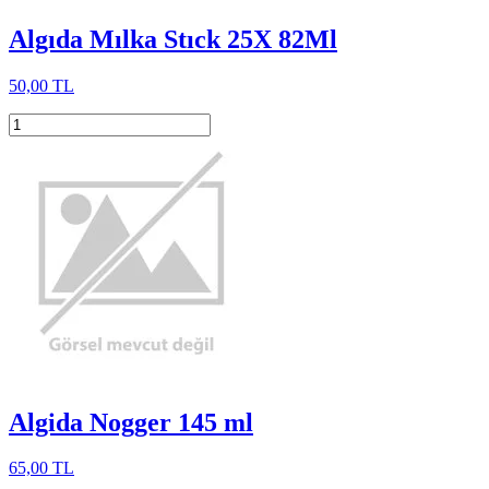
Algıda Mılka Stıck 25X 82Ml
50,00 TL
Algida Nogger 145 ml
65,00 TL