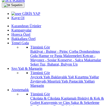
E-Katalog
Sepetim
GİRİŞ YAP
Kayıt Ol
Kazandıran Ürünler
Kampanyalar
Horeca Özel
Bakkallara Özel
Temel Gıda
Tümünü Gör
Bakliyat - Bulgur - Pirinç
Çorba
Dondurulmuş
Gıda
Hamur ve Pasta Malzemeleri
Ketçap -
Mayonez - Soslar
Konserve - Salça
Makarnalar
Şeker
Tuz, Baharat, Bulyon
Un
Sıvı Yağ & Margarin
Tümünü Gör
Ayçiçek Yağı
Baklavalık Yağ
Kızartma Yağlar
Zeytinyağı
Mısırözü Yağı
Pastacılık Yağları
Margarin
Atıştırmalık
Tümünü Gör
Çikolata & Çikolata Kaplamalı
Bisküvi & Kek &
Gofret
Kuruyemiş ve Cips
Sakız & Şekerleme