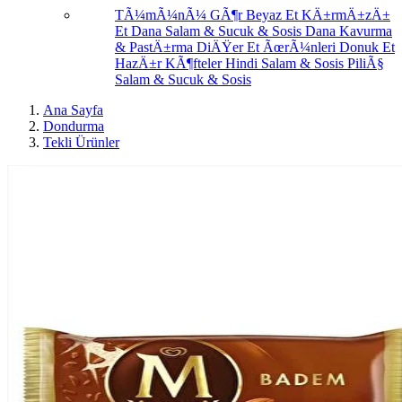
TÃ¼mÃ¼nÃ¼ GÃ¶r
Beyaz Et
KÄ±rmÄ±zÄ±
Et
Dana Salam & Sucuk & Sosis
Dana Kavurma
& PastÄ±rma
DiÄŸer Et ÃœrÃ¼nleri
Donuk Et
HazÄ±r KÃ¶fteler
Hindi Salam & Sosis
PiliÃ§
Salam & Sucuk & Sosis
Ana Sayfa
Dondurma
Tekli Ürünler