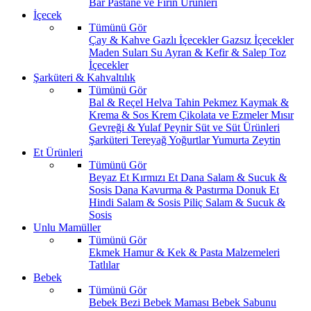
Bar
Pastane ve Fırın Ürünleri
İçecek
Tümünü Gör
Çay & Kahve
Gazlı İçecekler
Gazsız İçecekler
Maden Suları
Su
Ayran & Kefir & Salep
Toz
İçecekler
Şarküteri & Kahvaltılık
Tümünü Gör
Bal & Reçel
Helva Tahin Pekmez
Kaymak &
Krema & Sos
Krem Çikolata ve Ezmeler
Mısır
Gevreği & Yulaf
Peynir
Süt ve Süt Ürünleri
Şarküteri
Tereyağ
Yoğurtlar
Yumurta
Zeytin
Et Ürünleri
Tümünü Gör
Beyaz Et
Kırmızı Et
Dana Salam & Sucuk &
Sosis
Dana Kavurma & Pastırma
Donuk Et
Hindi Salam & Sosis
Piliç Salam & Sucuk &
Sosis
Unlu Mamüller
Tümünü Gör
Ekmek
Hamur & Kek & Pasta Malzemeleri
Tatlılar
Bebek
Tümünü Gör
Bebek Bezi
Bebek Maması
Bebek Sabunu