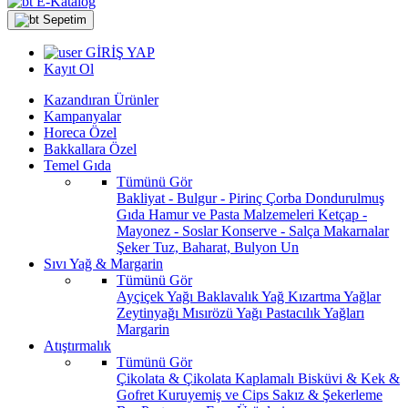
E-Katalog
Sepetim
GİRİŞ YAP
Kayıt Ol
Kazandıran Ürünler
Kampanyalar
Horeca Özel
Bakkallara Özel
Temel Gıda
Tümünü Gör
Bakliyat - Bulgur - Pirinç
Çorba
Dondurulmuş
Gıda
Hamur ve Pasta Malzemeleri
Ketçap -
Mayonez - Soslar
Konserve - Salça
Makarnalar
Şeker
Tuz, Baharat, Bulyon
Un
Sıvı Yağ & Margarin
Tümünü Gör
Ayçiçek Yağı
Baklavalık Yağ
Kızartma Yağlar
Zeytinyağı
Mısırözü Yağı
Pastacılık Yağları
Margarin
Atıştırmalık
Tümünü Gör
Çikolata & Çikolata Kaplamalı
Bisküvi & Kek &
Gofret
Kuruyemiş ve Cips
Sakız & Şekerleme