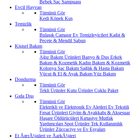
Bebek Saç Şampuanı
Evcil Hayvan
Tümünü Gör
Kedi
Köpek
Kuş
Temizlik
Tümünü Gör
Bulaşık
Çamaşır
Ev Temizleyicileri
Kağıt &
Peçete & Mendil
Sabun
Kişisel Bakım
Tümünü Gör
Ağız Bakım Ürünleri
Banyo & Duş
Erkek
Bakım & Kozmetik
Kadın Bakım & Kozmetik
Kolonya
Saç Bakım
Sağlık & Hasta Bakım
Vücut & El & Ayak Bakım
Yüz Bakım
Dondurma
Tümünü Gör
Tekli Ürünler
Kutu Ürünler
Çoklu Paket
Gıda Dışı
Tümünü Gör
Elektrikli ve Elektronik Ev Aletleri
Ev Tekstili
Fırsat Ürünleri
Giyim & Ayakkabı & Aksesuar
Haşare Öldürücüleri
Kırtasiye
Mutfak
Yardımcıları
Spot Ürünler
Tek Kullanımlık
Ürünler
Züccaciye ve Ev Eşyaları
Et ÃœrÃ¼nleri ve ÅarkÃ¼teri