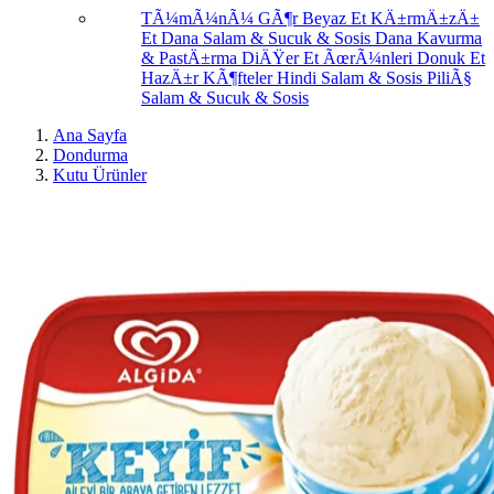
TÃ¼mÃ¼nÃ¼ GÃ¶r
Beyaz Et
KÄ±rmÄ±zÄ±
Et
Dana Salam & Sucuk & Sosis
Dana Kavurma
& PastÄ±rma
DiÄŸer Et ÃœrÃ¼nleri
Donuk Et
HazÄ±r KÃ¶fteler
Hindi Salam & Sosis
PiliÃ§
Salam & Sucuk & Sosis
Ana Sayfa
Dondurma
Kutu Ürünler