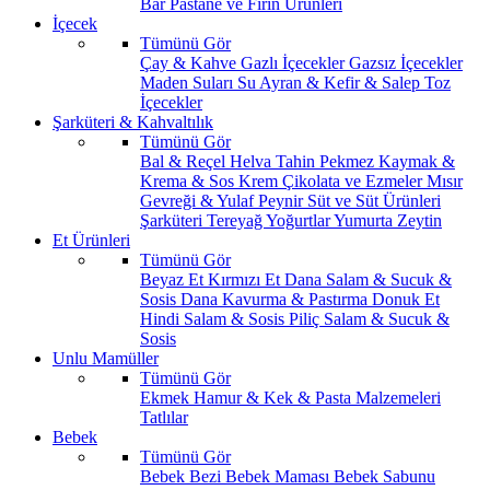
Bar
Pastane ve Fırın Ürünleri
İçecek
Tümünü Gör
Çay & Kahve
Gazlı İçecekler
Gazsız İçecekler
Maden Suları
Su
Ayran & Kefir & Salep
Toz
İçecekler
Şarküteri & Kahvaltılık
Tümünü Gör
Bal & Reçel
Helva Tahin Pekmez
Kaymak &
Krema & Sos
Krem Çikolata ve Ezmeler
Mısır
Gevreği & Yulaf
Peynir
Süt ve Süt Ürünleri
Şarküteri
Tereyağ
Yoğurtlar
Yumurta
Zeytin
Et Ürünleri
Tümünü Gör
Beyaz Et
Kırmızı Et
Dana Salam & Sucuk &
Sosis
Dana Kavurma & Pastırma
Donuk Et
Hindi Salam & Sosis
Piliç Salam & Sucuk &
Sosis
Unlu Mamüller
Tümünü Gör
Ekmek
Hamur & Kek & Pasta Malzemeleri
Tatlılar
Bebek
Tümünü Gör
Bebek Bezi
Bebek Maması
Bebek Sabunu