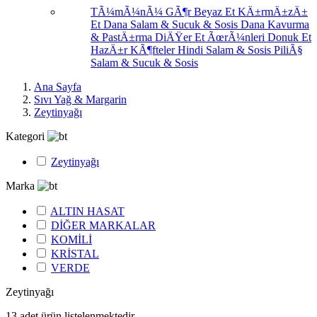
TÃ¼mÃ¼nÃ¼ GÃ¶r
Beyaz Et
KÄ±rmÄ±zÄ±
Et
Dana Salam & Sucuk & Sosis
Dana Kavurma
& PastÄ±rma
DiÄŸer Et ÃœrÃ¼nleri
Donuk Et
HazÄ±r KÃ¶fteler
Hindi Salam & Sosis
PiliÃ§
Salam & Sucuk & Sosis
Ana Sayfa
Sıvı Yağ & Margarin
Zeytinyağı
Kategori
Zeytinyağı
Marka
ALTIN HASAT
DİĞER MARKALAR
KOMİLİ
KRİSTAL
VERDE
Zeytinyağı
13
adet ürün listelenmektedir.