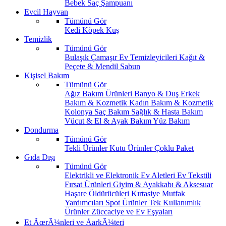
Bebek Saç Şampuanı
Evcil Hayvan
Tümünü Gör
Kedi
Köpek
Kuş
Temizlik
Tümünü Gör
Bulaşık
Çamaşır
Ev Temizleyicileri
Kağıt &
Peçete & Mendil
Sabun
Kişisel Bakım
Tümünü Gör
Ağız Bakım Ürünleri
Banyo & Duş
Erkek
Bakım & Kozmetik
Kadın Bakım & Kozmetik
Kolonya
Saç Bakım
Sağlık & Hasta Bakım
Vücut & El & Ayak Bakım
Yüz Bakım
Dondurma
Tümünü Gör
Tekli Ürünler
Kutu Ürünler
Çoklu Paket
Gıda Dışı
Tümünü Gör
Elektrikli ve Elektronik Ev Aletleri
Ev Tekstili
Fırsat Ürünleri
Giyim & Ayakkabı & Aksesuar
Haşare Öldürücüleri
Kırtasiye
Mutfak
Yardımcıları
Spot Ürünler
Tek Kullanımlık
Ürünler
Züccaciye ve Ev Eşyaları
Et ÃœrÃ¼nleri ve ÅarkÃ¼teri