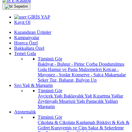
E-Katalog
Sepetim
GİRİŞ YAP
Kayıt Ol
Kazandıran Ürünler
Kampanyalar
Horeca Özel
Bakkallara Özel
Temel Gıda
Tümünü Gör
Bakliyat - Bulgur - Pirinç
Çorba
Dondurulmuş
Gıda
Hamur ve Pasta Malzemeleri
Ketçap -
Mayonez - Soslar
Konserve - Salça
Makarnalar
Şeker
Tuz, Baharat, Bulyon
Un
Sıvı Yağ & Margarin
Tümünü Gör
Ayçiçek Yağı
Baklavalık Yağ
Kızartma Yağlar
Zeytinyağı
Mısırözü Yağı
Pastacılık Yağları
Margarin
Atıştırmalık
Tümünü Gör
Çikolata & Çikolata Kaplamalı
Bisküvi & Kek &
Gofret
Kuruyemiş ve Cips
Sakız & Şekerleme