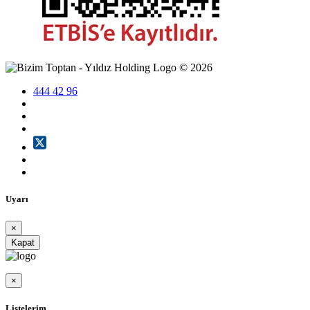
©
2026
444 42 96
Uyarı
×
Kapat
×
Listelerim