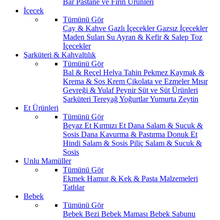
Bar
Pastane ve Fırın Ürünleri
İçecek
Tümünü Gör
Çay & Kahve
Gazlı İçecekler
Gazsız İçecekler
Maden Suları
Su
Ayran & Kefir & Salep
Toz
İçecekler
Şarküteri & Kahvaltılık
Tümünü Gör
Bal & Reçel
Helva Tahin Pekmez
Kaymak &
Krema & Sos
Krem Çikolata ve Ezmeler
Mısır
Gevreği & Yulaf
Peynir
Süt ve Süt Ürünleri
Şarküteri
Tereyağ
Yoğurtlar
Yumurta
Zeytin
Et Ürünleri
Tümünü Gör
Beyaz Et
Kırmızı Et
Dana Salam & Sucuk &
Sosis
Dana Kavurma & Pastırma
Donuk Et
Hindi Salam & Sosis
Piliç Salam & Sucuk &
Sosis
Unlu Mamüller
Tümünü Gör
Ekmek
Hamur & Kek & Pasta Malzemeleri
Tatlılar
Bebek
Tümünü Gör
Bebek Bezi
Bebek Maması
Bebek Sabunu