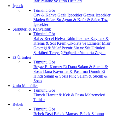
Bar
Pastane ve Fırın Ürünleri
İçecek
Tümünü Gör
Çay & Kahve
Gazlı İçecekler
Gazsız İçecekler
Maden Suları
Su
Ayran & Kefir & Salep
Toz
İçecekler
Şarküteri & Kahvaltılık
Tümünü Gör
Bal & Reçel
Helva Tahin Pekmez
Kaymak &
Krema & Sos
Krem Çikolata ve Ezmeler
Mısır
Gevreği & Yulaf
Peynir
Süt ve Süt Ürünleri
Şarküteri
Tereyağ
Yoğurtlar
Yumurta
Zeytin
Et Ürünleri
Tümünü Gör
Beyaz Et
Kırmızı Et
Dana Salam & Sucuk &
Sosis
Dana Kavurma & Pastırma
Donuk Et
Hindi Salam & Sosis
Piliç Salam & Sucuk &
Sosis
Unlu Mamüller
Tümünü Gör
Ekmek
Hamur & Kek & Pasta Malzemeleri
Tatlılar
Bebek
Tümünü Gör
Bebek Bezi
Bebek Maması
Bebek Sabunu