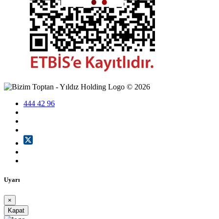
©
2026
444 42 96
Uyarı
×
Kapat