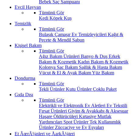
Bebek Saç Şampuanı
Evcil Hayvan
Tümünü Gör
Kedi
Köpek
Kuş
Temizlik
Tümünü Gör
Bulaşık
Çamaşır
Ev Temizleyicileri
Kağıt &
Peçete & Mendil
Sabun
Kişisel Bakım
Tümünü Gör
Ağız Bakım Ürünleri
Banyo & Duş
Erkek
Bakım & Kozmetik
Kadın Bakım & Kozmetik
Kolonya
Saç Bakım
Sağlık & Hasta Bakım
Vücut & El & Ayak Bakım
Yüz Bakım
Dondurma
Tümünü Gör
Tekli Ürünler
Kutu Ürünler
Çoklu Paket
Gıda Dışı
Tümünü Gör
Elektrikli ve Elektronik Ev Aletleri
Ev Tekstili
Fırsat Ürünleri
Giyim & Ayakkabı & Aksesuar
Haşare Öldürücüleri
Kırtasiye
Mutfak
Yardımcıları
Spot Ürünler
Tek Kullanımlık
Ürünler
Züccaciye ve Ev Eşyaları
Et ÃœrÃ¼nleri ve ÅarkÃ¼teri