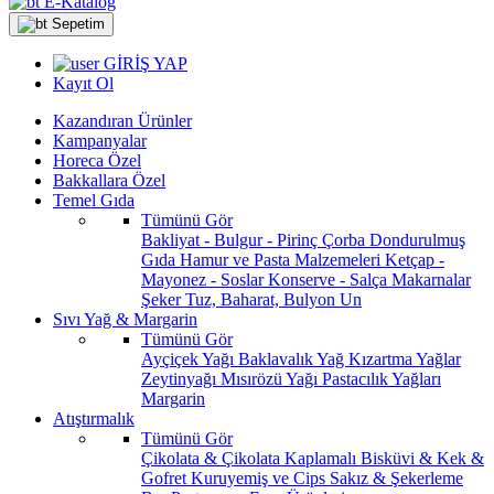
E-Katalog
Sepetim
GİRİŞ YAP
Kayıt Ol
Kazandıran Ürünler
Kampanyalar
Horeca Özel
Bakkallara Özel
Temel Gıda
Tümünü Gör
Bakliyat - Bulgur - Pirinç
Çorba
Dondurulmuş
Gıda
Hamur ve Pasta Malzemeleri
Ketçap -
Mayonez - Soslar
Konserve - Salça
Makarnalar
Şeker
Tuz, Baharat, Bulyon
Un
Sıvı Yağ & Margarin
Tümünü Gör
Ayçiçek Yağı
Baklavalık Yağ
Kızartma Yağlar
Zeytinyağı
Mısırözü Yağı
Pastacılık Yağları
Margarin
Atıştırmalık
Tümünü Gör
Çikolata & Çikolata Kaplamalı
Bisküvi & Kek &
Gofret
Kuruyemiş ve Cips
Sakız & Şekerleme