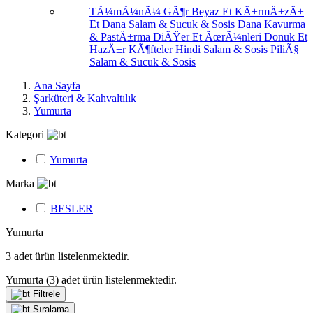
TÃ¼mÃ¼nÃ¼ GÃ¶r
Beyaz Et
KÄ±rmÄ±zÄ±
Et
Dana Salam & Sucuk & Sosis
Dana Kavurma
& PastÄ±rma
DiÄŸer Et ÃœrÃ¼nleri
Donuk Et
HazÄ±r KÃ¶fteler
Hindi Salam & Sosis
PiliÃ§
Salam & Sucuk & Sosis
Ana Sayfa
Şarküteri & Kahvaltılık
Yumurta
Kategori
Yumurta
Marka
BESLER
Yumurta
3
adet ürün listelenmektedir.
Yumurta
(3)
adet ürün listelenmektedir.
Filtrele
Sıralama