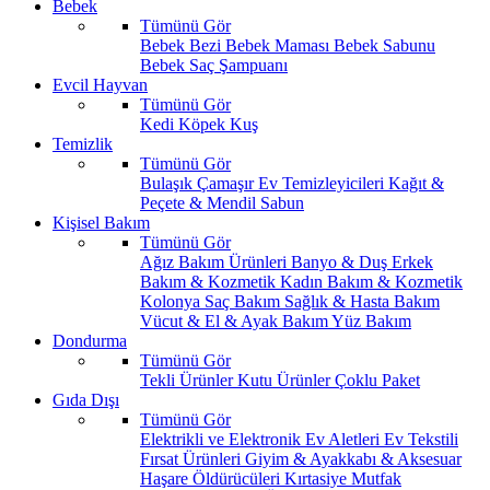
Bebek
Tümünü Gör
Bebek Bezi
Bebek Maması
Bebek Sabunu
Bebek Saç Şampuanı
Evcil Hayvan
Tümünü Gör
Kedi
Köpek
Kuş
Temizlik
Tümünü Gör
Bulaşık
Çamaşır
Ev Temizleyicileri
Kağıt &
Peçete & Mendil
Sabun
Kişisel Bakım
Tümünü Gör
Ağız Bakım Ürünleri
Banyo & Duş
Erkek
Bakım & Kozmetik
Kadın Bakım & Kozmetik
Kolonya
Saç Bakım
Sağlık & Hasta Bakım
Vücut & El & Ayak Bakım
Yüz Bakım
Dondurma
Tümünü Gör
Tekli Ürünler
Kutu Ürünler
Çoklu Paket
Gıda Dışı
Tümünü Gör
Elektrikli ve Elektronik Ev Aletleri
Ev Tekstili
Fırsat Ürünleri
Giyim & Ayakkabı & Aksesuar
Haşare Öldürücüleri
Kırtasiye
Mutfak