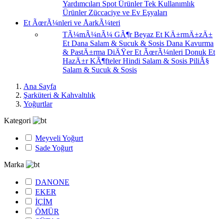
Yardımcıları
Spot Ürünler
Tek Kullanımlık
Ürünler
Züccaciye ve Ev Eşyaları
Et ÃœrÃ¼nleri ve ÅarkÃ¼teri
TÃ¼mÃ¼nÃ¼ GÃ¶r
Beyaz Et
KÄ±rmÄ±zÄ±
Et
Dana Salam & Sucuk & Sosis
Dana Kavurma
& PastÄ±rma
DiÄŸer Et ÃœrÃ¼nleri
Donuk Et
HazÄ±r KÃ¶fteler
Hindi Salam & Sosis
PiliÃ§
Salam & Sucuk & Sosis
Ana Sayfa
Şarküteri & Kahvaltılık
Yoğurtlar
Kategori
Meyveli Yoğurt
Sade Yoğurt
Marka
DANONE
EKER
İÇİM
ÖMÜR