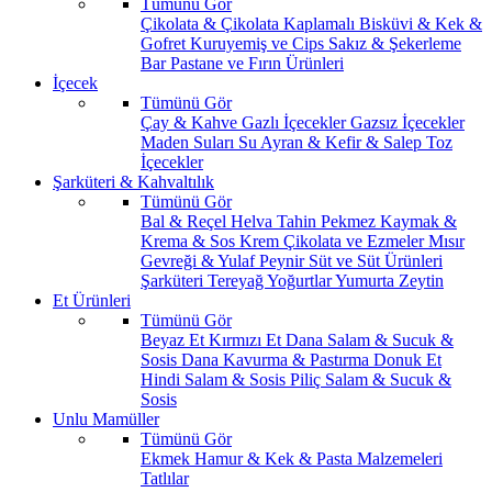
Tümünü Gör
Çikolata & Çikolata Kaplamalı
Bisküvi & Kek &
Gofret
Kuruyemiş ve Cips
Sakız & Şekerleme
Bar
Pastane ve Fırın Ürünleri
İçecek
Tümünü Gör
Çay & Kahve
Gazlı İçecekler
Gazsız İçecekler
Maden Suları
Su
Ayran & Kefir & Salep
Toz
İçecekler
Şarküteri & Kahvaltılık
Tümünü Gör
Bal & Reçel
Helva Tahin Pekmez
Kaymak &
Krema & Sos
Krem Çikolata ve Ezmeler
Mısır
Gevreği & Yulaf
Peynir
Süt ve Süt Ürünleri
Şarküteri
Tereyağ
Yoğurtlar
Yumurta
Zeytin
Et Ürünleri
Tümünü Gör
Beyaz Et
Kırmızı Et
Dana Salam & Sucuk &
Sosis
Dana Kavurma & Pastırma
Donuk Et
Hindi Salam & Sosis
Piliç Salam & Sucuk &
Sosis
Unlu Mamüller
Tümünü Gör
Ekmek
Hamur & Kek & Pasta Malzemeleri
Tatlılar