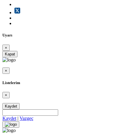
Uyarı
×
Kapat
×
Listelerim
×
Kaydet
Kaydet
|
Vazgeç