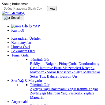
Sonuç bulunamadı
Ara
E-Katalog
Sepetim
GİRİŞ YAP
Kayıt Ol
Kazandıran Ürünler
Kampanyalar
Horeca Özel
Bakkallara Özel
Temel Gıda
Tümünü Gör
Bakliyat - Bulgur - Pirinç
Çorba
Dondurulmuş
Gıda
Hamur ve Pasta Malzemeleri
Ketçap -
Mayonez - Soslar
Konserve - Salça
Makarnalar
Şeker
Tuz, Baharat, Bulyon
Un
Sıvı Yağ & Margarin
Tümünü Gör
Ayçiçek Yağı
Baklavalık Yağ
Kızartma Yağlar
Zeytinyağı
Mısırözü Yağı
Pastacılık Yağları
Margarin
Atıştırmalık