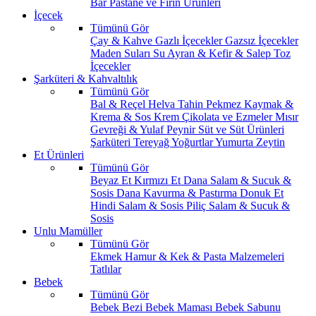
Bar
Pastane ve Fırın Ürünleri
İçecek
Tümünü Gör
Çay & Kahve
Gazlı İçecekler
Gazsız İçecekler
Maden Suları
Su
Ayran & Kefir & Salep
Toz
İçecekler
Şarküteri & Kahvaltılık
Tümünü Gör
Bal & Reçel
Helva Tahin Pekmez
Kaymak &
Krema & Sos
Krem Çikolata ve Ezmeler
Mısır
Gevreği & Yulaf
Peynir
Süt ve Süt Ürünleri
Şarküteri
Tereyağ
Yoğurtlar
Yumurta
Zeytin
Et Ürünleri
Tümünü Gör
Beyaz Et
Kırmızı Et
Dana Salam & Sucuk &
Sosis
Dana Kavurma & Pastırma
Donuk Et
Hindi Salam & Sosis
Piliç Salam & Sucuk &
Sosis
Unlu Mamüller
Tümünü Gör
Ekmek
Hamur & Kek & Pasta Malzemeleri
Tatlılar
Bebek
Tümünü Gör
Bebek Bezi
Bebek Maması
Bebek Sabunu