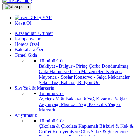
E-Katalog
Sepetim
GİRİŞ YAP
Kayıt Ol
Kazandıran Ürünler
Kampanyalar
Horeca Özel
Bakkallara Özel
Temel Gıda
Tümünü Gör
Bakliyat - Bulgur - Pirinç
Çorba
Dondurulmuş
Gıda
Hamur ve Pasta Malzemeleri
Ketçap -
Mayonez - Soslar
Konserve - Salça
Makarnalar
Şeker
Tuz, Baharat, Bulyon
Un
Sıvı Yağ & Margarin
Tümünü Gör
Ayçiçek Yağı
Baklavalık Yağ
Kızartma Yağlar
Zeytinyağı
Mısırözü Yağı
Pastacılık Yağları
Margarin
Atıştırmalık
Tümünü Gör
Çikolata & Çikolata Kaplamalı
Bisküvi & Kek &
Gofret
Kuruyemiş ve Cips
Sakız & Şekerleme