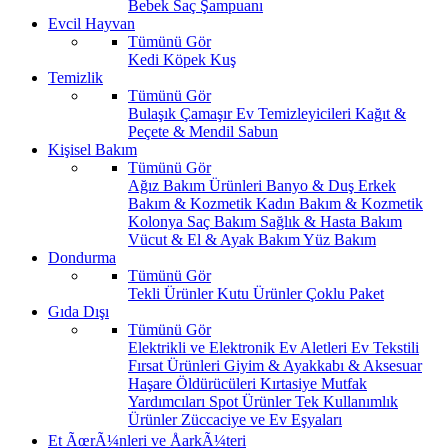
Bebek Saç Şampuanı
Evcil Hayvan
Tümünü Gör
Kedi
Köpek
Kuş
Temizlik
Tümünü Gör
Bulaşık
Çamaşır
Ev Temizleyicileri
Kağıt &
Peçete & Mendil
Sabun
Kişisel Bakım
Tümünü Gör
Ağız Bakım Ürünleri
Banyo & Duş
Erkek
Bakım & Kozmetik
Kadın Bakım & Kozmetik
Kolonya
Saç Bakım
Sağlık & Hasta Bakım
Vücut & El & Ayak Bakım
Yüz Bakım
Dondurma
Tümünü Gör
Tekli Ürünler
Kutu Ürünler
Çoklu Paket
Gıda Dışı
Tümünü Gör
Elektrikli ve Elektronik Ev Aletleri
Ev Tekstili
Fırsat Ürünleri
Giyim & Ayakkabı & Aksesuar
Haşare Öldürücüleri
Kırtasiye
Mutfak
Yardımcıları
Spot Ürünler
Tek Kullanımlık
Ürünler
Züccaciye ve Ev Eşyaları
Et ÃœrÃ¼nleri ve ÅarkÃ¼teri