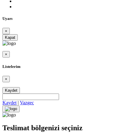
Uyarı
×
Kapat
×
Listelerim
×
Kaydet
Kaydet
|
Vazgeç
Teslimat bölgenizi seçiniz