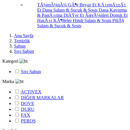
TÃ¼mÃ¼nÃ¼ GÃ¶r
Beyaz Et
KÄ±rmÄ±zÄ±
Et
Dana Salam & Sucuk & Sosis
Dana Kavurma
& PastÄ±rma
DiÄŸer Et ÃœrÃ¼nleri
Donuk Et
HazÄ±r KÃ¶fteler
Hindi Salam & Sosis
PiliÃ§
Salam & Sucuk & Sosis
Ana Sayfa
Temizlik
Sabun
Sıvı Sabun
Kategori
Sıvı Sabun
Marka
ACTIVEX
DİĞER MARKALAR
DOVE
DURU
FAX
PEROS