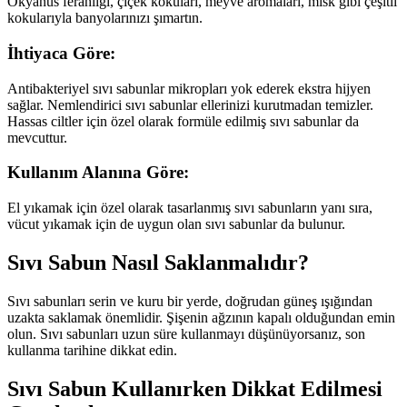
Okyanus ferahlığı, çiçek kokuları, meyve aromaları, misk gibi çeşitli
kokularıyla banyolarınızı şımartın.
İhtiyaca Göre:
Antibakteriyel sıvı sabunlar mikropları yok ederek ekstra hijyen
sağlar. Nemlendirici sıvı sabunlar ellerinizi kurutmadan temizler.
Hassas ciltler için özel olarak formüle edilmiş sıvı sabunlar da
mevcuttur.
Kullanım Alanına Göre:
El yıkamak için özel olarak tasarlanmış sıvı sabunların yanı sıra,
vücut yıkamak için de uygun olan sıvı sabunlar da bulunur.
Sıvı Sabun Nasıl Saklanmalıdır?
Sıvı sabunları serin ve kuru bir yerde, doğrudan güneş ışığından
uzakta saklamak önemlidir. Şişenin ağzının kapalı olduğundan emin
olun. Sıvı sabunları uzun süre kullanmayı düşünüyorsanız, son
kullanma tarihine dikkat edin.
Sıvı Sabun Kullanırken Dikkat Edilmesi