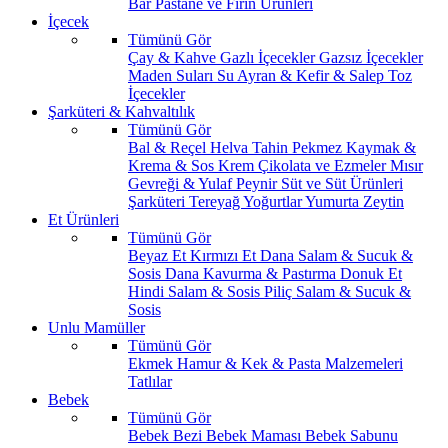
Bar
Pastane ve Fırın Ürünleri
İçecek
Tümünü Gör
Çay & Kahve
Gazlı İçecekler
Gazsız İçecekler
Maden Suları
Su
Ayran & Kefir & Salep
Toz
İçecekler
Şarküteri & Kahvaltılık
Tümünü Gör
Bal & Reçel
Helva Tahin Pekmez
Kaymak &
Krema & Sos
Krem Çikolata ve Ezmeler
Mısır
Gevreği & Yulaf
Peynir
Süt ve Süt Ürünleri
Şarküteri
Tereyağ
Yoğurtlar
Yumurta
Zeytin
Et Ürünleri
Tümünü Gör
Beyaz Et
Kırmızı Et
Dana Salam & Sucuk &
Sosis
Dana Kavurma & Pastırma
Donuk Et
Hindi Salam & Sosis
Piliç Salam & Sucuk &
Sosis
Unlu Mamüller
Tümünü Gör
Ekmek
Hamur & Kek & Pasta Malzemeleri
Tatlılar
Bebek
Tümünü Gör
Bebek Bezi
Bebek Maması
Bebek Sabunu