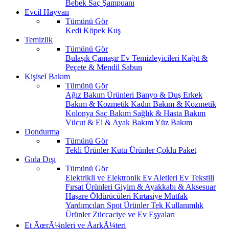
Bebek Saç Şampuanı
Evcil Hayvan
Tümünü Gör
Kedi
Köpek
Kuş
Temizlik
Tümünü Gör
Bulaşık
Çamaşır
Ev Temizleyicileri
Kağıt &
Peçete & Mendil
Sabun
Kişisel Bakım
Tümünü Gör
Ağız Bakım Ürünleri
Banyo & Duş
Erkek
Bakım & Kozmetik
Kadın Bakım & Kozmetik
Kolonya
Saç Bakım
Sağlık & Hasta Bakım
Vücut & El & Ayak Bakım
Yüz Bakım
Dondurma
Tümünü Gör
Tekli Ürünler
Kutu Ürünler
Çoklu Paket
Gıda Dışı
Tümünü Gör
Elektrikli ve Elektronik Ev Aletleri
Ev Tekstili
Fırsat Ürünleri
Giyim & Ayakkabı & Aksesuar
Haşare Öldürücüleri
Kırtasiye
Mutfak
Yardımcıları
Spot Ürünler
Tek Kullanımlık
Ürünler
Züccaciye ve Ev Eşyaları
Et ÃœrÃ¼nleri ve ÅarkÃ¼teri