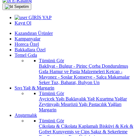
E-Katalog
Sepetim
GİRİŞ YAP
Kayıt Ol
Kazandıran Ürünler
Kampanyalar
Horeca Özel
Bakkallara Özel
Temel Gıda
Tümünü Gör
Bakliyat - Bulgur - Pirinç
Çorba
Dondurulmuş
Gıda
Hamur ve Pasta Malzemeleri
Ketçap -
Mayonez - Soslar
Konserve - Salça
Makarnalar
Şeker
Tuz, Baharat, Bulyon
Un
Sıvı Yağ & Margarin
Tümünü Gör
Ayçiçek Yağı
Baklavalık Yağ
Kızartma Yağlar
Zeytinyağı
Mısırözü Yağı
Pastacılık Yağları
Margarin
Atıştırmalık
Tümünü Gör
Çikolata & Çikolata Kaplamalı
Bisküvi & Kek &
Gofret
Kuruyemiş ve Cips
Sakız & Şekerleme