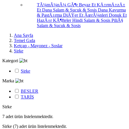
TÃ¼mÃ¼nÃ¼ GÃ¶r
Beyaz Et
KÄ±rmÄ±zÄ±
Et
Dana Salam & Sucuk & Sosis
Dana Kavurma
& PastÄ±rma
DiÄŸer Et ÃœrÃ¼nleri
Donuk Et
HazÄ±r KÃ¶fteler
Hindi Salam & Sosis
PiliÃ§
Salam & Sucuk & Sosis
Ana Sayfa
Temel Gıda
Ketçap - Mayonez - Soslar
Sirke
Kategori
Sirke
Marka
BESLER
TARİŞ
Sirke
7
adet ürün listelenmektedir.
Sirke
(7)
adet ürün listelenmektedir.