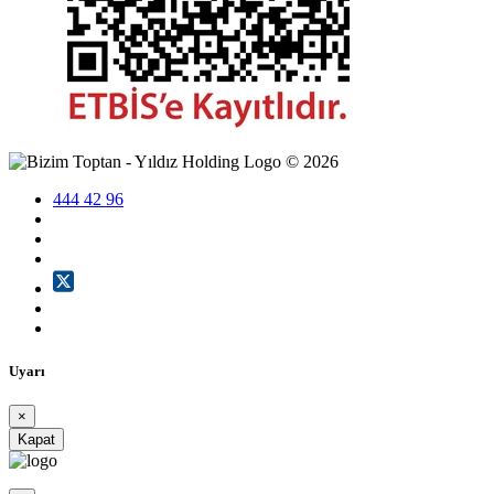
©
2026
444 42 96
Uyarı
×
Kapat